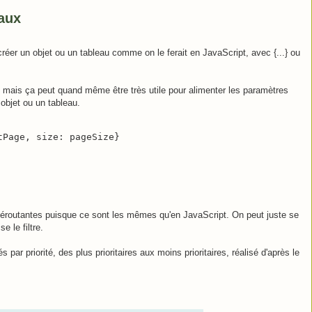
eaux
éer un objet ou un tableau comme on le ferait en JavaScript, avec {...} ou
e, mais ça peut quand même être très utile pour alimenter les paramètres
n objet ou un tableau.
tPage, size: pageSize}
 déroutantes puisque ce sont les mêmes qu'en JavaScript. On peut juste se
e le filtre.
s par priorité, des plus prioritaires aux moins prioritaires, réalisé d'après le