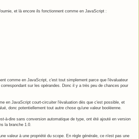
fournie, et là encore ils fonctionnent comme en JavaScript :
nent comme en JavaScript, c'est tout simplement parce que l'évaluateur
t correspondant sur les opérandes. Donc il y a très peu de chances pour
 en JavaScript court-circuiter l'évaluation dès que c'est possible, et
alué, donc potentiellement tout autre chose qu'une valeur booléenne.
est-à-dire sans conversion automatique de type, ont été ajouté en version
ns la branche 1.0.
r une valeur à une propriété du scope. En règle générale, ce n'est pas une