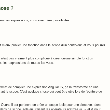
hose ?
 dans les expressions, vous avez deux possibilités :
ut mieux publier une fonction dans le scope d'un contrôleur, et vous pourrez
 ce n'est pas vraiment plus compliqué à créer qu'une simple fonction
tes les expressions de toutes les vues.
ermet de compiler une expression AngularJS, ça la transforme en une
ant le scope. C'est quelque chose qui peut être utile lors de l'écriture de
 Quand il est pertinent de créer un scope isolé pour une directive, alors
s dans ce scope isolé en utilisant les opérateurs préfixes @, = et & pour