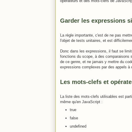
opérateurs et des mots-clefs de JavaScrip
Garder les expressions s
La règle importante, c'est de ne pas mett
l'objet de tests unitaires, et est difficileme
Donc dans les expressions, il faut se limi
fonctions du scope, à des comparaisons s
de ce genre, et ne jamais y mettre du code 
expressions complexes par des appels à d
Les mots-clefs et opérat
La liste des mots-clefs utilisables est part
même qu'en JavaScript :
true
false
undefined