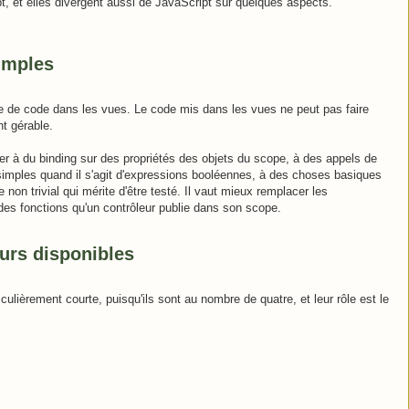
t, et elles divergent aussi de JavaScript sur quelques aspects.
imples
re de code dans les vues. Le code mis dans les vues ne peut pas faire
nt gérable.
ter à du binding sur des propriétés des objets du scope, à des appels de
imples quand il s'agit d'expressions booléennes, à des choses basiques
non trivial qui mérite d'être testé. Il vaut mieux remplacer les
es fonctions qu'un contrôleur publie dans son scope.
eurs disponibles
iculièrement courte, puisqu'ils sont au nombre de quatre, et leur rôle est le