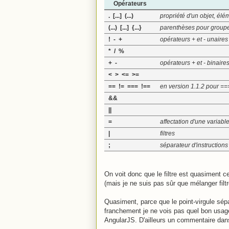
Opérateurs
. [...] (...)
propriété d'un objet, él
(...) [...] {...}
parenthèses pour grouper
! - +
opérateurs + et - unaires 
* / %
+ -
opérateurs + et - binaires 
< > <= >=
== != === !==
en version 1.1.2 pour ===
&&
||
=
affectation d'une variabl
|
filtres
;
séparateur d'instructions
On voit donc que le filtre est quasiment ce
(mais je ne suis pas sûr que mélanger filtr
Quasiment, parce que le point-virgule sépar
franchement je ne vois pas quel bon usage
AngularJS. D'ailleurs un commentaire dans 