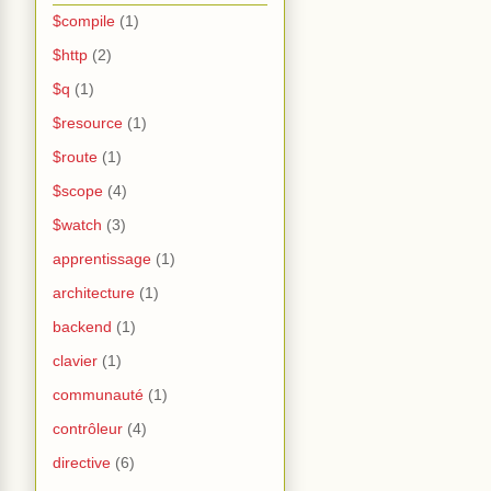
$compile
(1)
$http
(2)
$q
(1)
$resource
(1)
$route
(1)
$scope
(4)
$watch
(3)
apprentissage
(1)
architecture
(1)
backend
(1)
clavier
(1)
communauté
(1)
contrôleur
(4)
directive
(6)