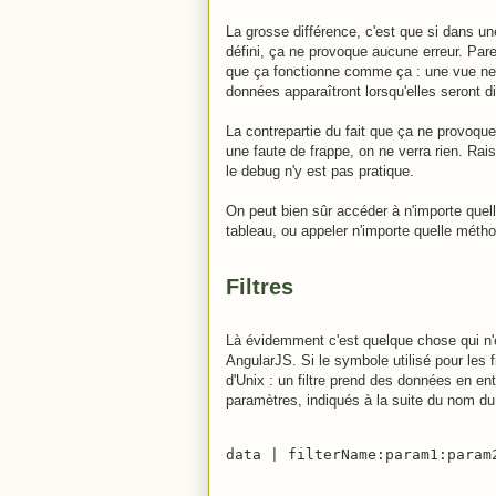
La grosse différence, c'est que si dans un
défini, ça ne provoque aucune erreur. Parei
que ça fonctionne comme ça : une vue ne
données apparaîtront lorsqu'elles seront d
La contrepartie du fait que ça ne provoque 
une faute de frappe, on ne verra rien. Ra
le debug n'y est pas pratique.
On peut bien sûr accéder à n'importe quell
tableau, ou appeler n'importe quelle méth
Filtres
Là évidemment c'est quelque chose qui n'e
AngularJS. Si le symbole utilisé pour les fi
d'Unix : un filtre prend des données en ent
paramètres, indiqués à la suite du nom du f
data | filterName:param1:param