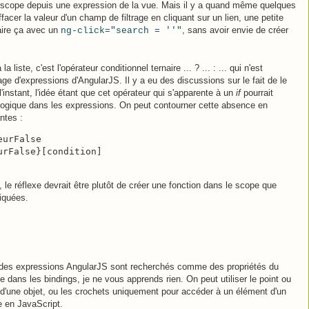
 scope depuis une expression de la vue. Mais il y a quand même quelques
facer la valeur d'un champ de filtrage en cliquant sur un lien, une petite
aire ça avec un
, sans avoir envie de créer
ng-click="search = ''"
liste, c'est l'opérateur conditionnel ternaire ... ? ... : ... qui n'est
ge d'expressions d'AngularJS. Il y a eu des discussions sur le fait de le
l'instant, l'idée étant que cet opérateur qui s'apparente à un
if
pourrait
 logique dans les expressions. On peut contourner cette absence en
ntes :
urFalse

urFalse}[condition]
e réflexe devrait être plutôt de créer une fonction dans le scope que
iquées.
ns des expressions AngularJS sont recherchés comme des propriétés du
e dans les bindings, je ne vous apprends rien. On peut utiliser le point ou
 d'une objet, ou les crochets uniquement pour accéder à un élément d'un
 en JavaScript.