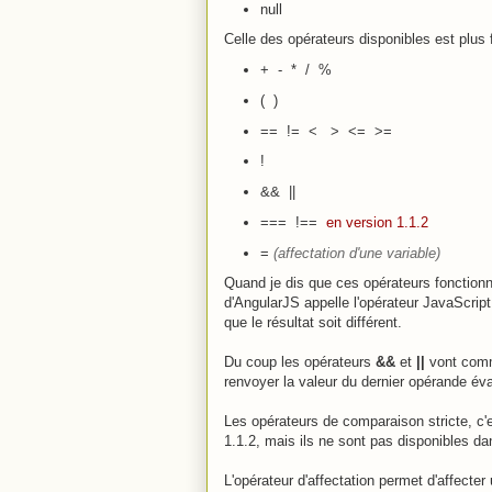
null
Celle des opérateurs disponibles est plus 
+ - * / %
( )
== != < > <= >=
!
&& ||
=== !==
en version 1.1.2
=
(affectation d'une variable)
Quand je dis que ces opérateurs fonction
d'AngularJS appelle l'opérateur JavaScrip
que le résultat soit différent.
Du coup les opérateurs
&&
et
||
vont comme
renvoyer la valeur du dernier opérande év
Les opérateurs de comparaison stricte, c'
1.1.2, mais ils ne sont pas disponibles da
L'opérateur d'affectation permet d'affecte