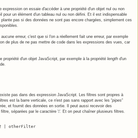
e expression on essaie d'accéder à une propriété d'un objet nul ou non
l pour un élément d'un tableau nul ou non défini. Et il est indispensable
 plante pas si des données ne sont pas encore chargées, simplement ces
isponibles.
aucune erreur, c'est que si l'on a réellement fait une erreur, par exemple
ison de plus de ne pas mettre de code dans les expressions des vues, car
e propriété d'un objet JavaScript, par exemple à la propriété
length
d'un
ode.
xiste pas dans des expression JavaScript. Les filtres sont propres à
ltres est la barre verticale, ce n'est pas sans rapport avec les “
pipes
”
rée, et fournit des données en sortie. Il peut aussi recevoir des
iltre, séparées par le caractère '
:
'. Et on peut chaîner plusieurs filtres.
2 | otherFilter