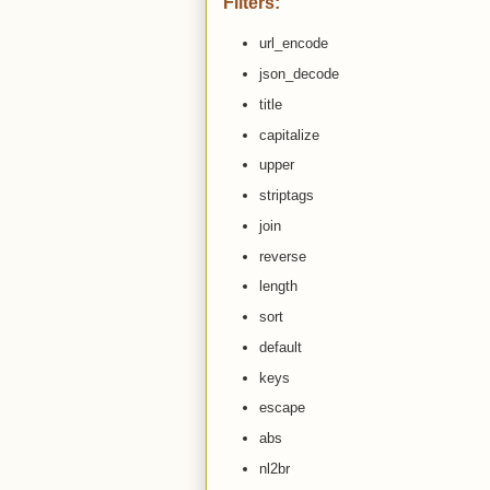
Filters:
url_encode
json_decode
title
capitalize
upper
striptags
join
reverse
length
sort
default
keys
escape
abs
nl2br