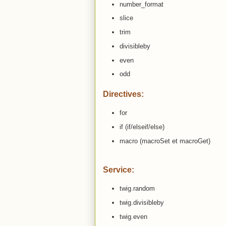
number_format
slice
trim
divisibleby
even
odd
Directives:
for
if (if/elseif/else)
macro (macroSet et macroGet)
Service:
twig.random
twig.divisibleby
twig.even