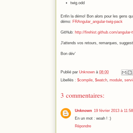
twig.odd
Enfin la démo! Bon alors pour les gens qui n
démo:
FRAngular_angular-twig-pack
GitHub:
http://firehist.github.com/angular-
J'attends vos retours, remarques, suggesti
Bon dév'
Publié par
Unknown
à
08:00
Libellés :
$compile
,
$watch
,
module
,
serv
3 commentaires:
Unknown
19 février 2013 à 11:58
En un mot : woah ! :)
Répondre