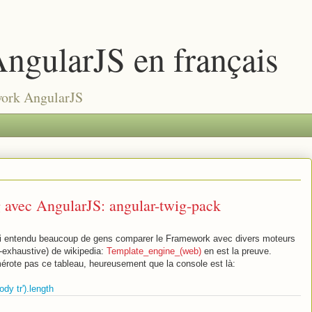
ngularJS en français
work AngularJS
g avec AngularJS: angular-twig-pack
j'ai entendu beaucoup de gens comparer le Framework avec divers moteurs
on-exhaustive) de wikipedia:
Template_engine_(web)
en est la preuve.
rote pas ce tableau, heureusement que la console est là:
dy tr').length