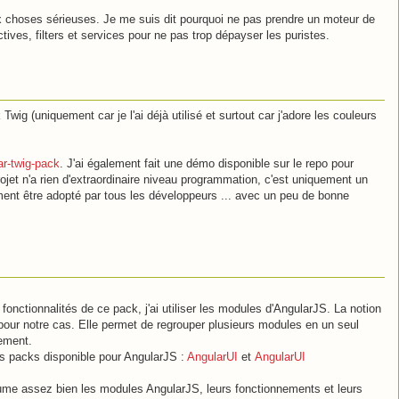
x choses sérieuses. Je me suis dit pourquoi ne pas prendre un moteur de
tives, filters et services pour ne pas trop dépayser les puristes.
Twig (uniquement car je l'ai déjà utilisé et surtout car j'adore les couleurs
ar-twig-pack
. J'ai également fait une démo disponible sur le repo pour
projet n'a rien d'extraordinaire niveau programmation, c'est uniquement un
ent être adopté par tous les développeurs ... avec un peu de bonne
 fonctionnalités de ce pack, j'ai utiliser les modules d'AngularJS. La notion
pour notre cas. Elle permet de regrouper plusieurs modules en un seul
ement.
ts packs disponible pour AngularJS :
AngularUI
et
AngularUI
résume assez bien les modules AngularJS, leurs fonctionnements et leurs