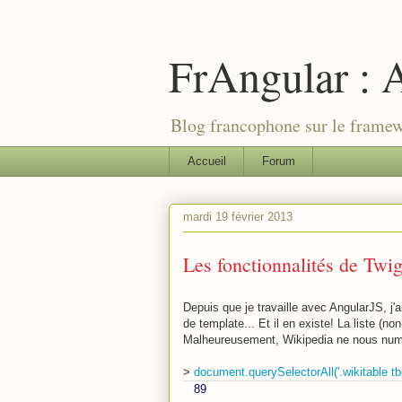
FrAngular : A
Blog francophone sur le frame
Accueil
Forum
mardi 19 février 2013
Les fonctionnalités de Twi
Depuis que je travaille avec AngularJS, 
de template... Et il en existe! La liste (n
Malheureusement, Wikipedia ne nous numé
>
document.querySelectorAll('.wikitable tbo
89