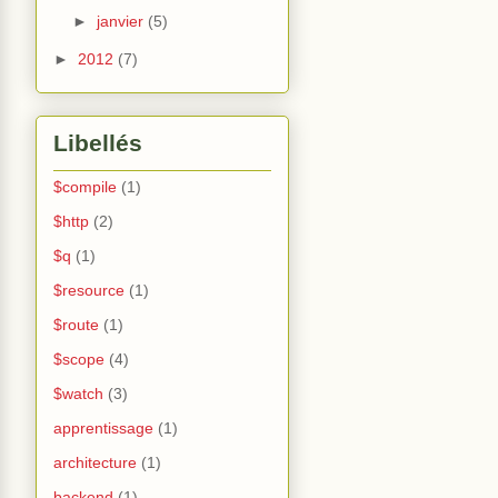
►
janvier
(5)
►
2012
(7)
Libellés
$compile
(1)
$http
(2)
$q
(1)
$resource
(1)
$route
(1)
$scope
(4)
$watch
(3)
apprentissage
(1)
architecture
(1)
backend
(1)