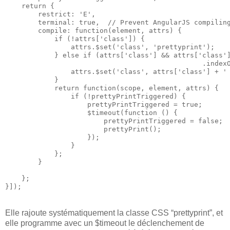
    return {

        restrict: 'E',

        terminal: true,  // Prevent AngularJS compiling
        compile: function(element, attrs) {

            if (!attrs['class']) {

                attrs.$set('class', 'prettyprint');

            } else if (attrs['class'] && attrs['class']
                                                .indexO
                attrs.$set('class', attrs['class'] + ' 
            }

            return function(scope, element, attrs) {

                if (!prettyPrintTriggered) {

                    prettyPrintTriggered = true;

                    $timeout(function () {

                        prettyPrintTriggered = false;

                        prettyPrint();

                    });

                }

            };

        }

    };

Elle rajoute systématiquement la classe CSS “prettyprint”, et
elle programme avec un $timeout le déclenchement de