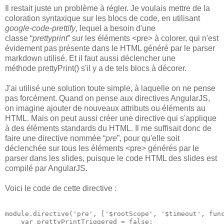
Il restait juste un problème à régler. Je voulais mettre de la
coloration syntaxique sur les blocs de code, en utilisant
google-code-prettify
, lequel a besoin d'une
classe “
prettyprint
” sur les éléments <pre> à colorer, qui n'est
évidement pas présente dans le HTML généré par le parser
markdown utilisé. Et il faut aussi déclencher une
méthode prettyPrint() s'il y a de tels blocs à décorer.
J'ai utilisé une solution toute simple, à laquelle on ne pense
pas forcément. Quand on pense aux directives AngularJS,
on imagine ajouter de nouveaux attributs ou éléments au
HTML. Mais on peut aussi créer une directive qui s'applique
à des éléments standards du HTML. Il me suffisait donc de
faire une directive nommée “
pre
”, pour qu'elle soit
déclenchée sur tous les éléments <pre> générés par le
parser dans les slides, puisque le code HTML des slides est
compilé par AngularJS.
Voici le code de cette directive :
module.directive('pre', ['$rootScope', '$timeout', func
    var prettyPrintTriggered = false;
