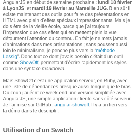
AngularJS en début de semaine prochaine :
lundi 18 février
à LyonJS
, et
mardi 19 février au Marseille JUG
. Bien sûr il
existe maintenant des outils pour faire des présentations en
HTML avec plein d'effets spéciaux impressionnants. Mais je
dois être de la vieille école, parce que j'ai toujours
l'impression que ces effets qui en mettent plein la vue
détournent l'attention du contenu. En fait je ne mets jamais
d'animations dans mes présentations ; sans pousser aussi
loin le minimalisme, je penche plus vers la “
méthode
Lessig
”. Donc tout ce dont j'avais besoin c'était d'un outil
comme
ShowOff
, permettant d'écrire rapidement les styles
dans une syntaxe
markdown
.
Mais ShowOff c'est une application serveur, en Ruby, avec
une liste de dépendances presque aussi longue que le bras.
Du coup j'ai écrit ce week-end une version simplifiée avec
AngularJS, une simple application cliente sans côté serveur.
Je l'ai mise sur GitHub :
angular-showoff
. Il y a un lien vers
la démo dans le descriptif.
Utilisation d'un $watch